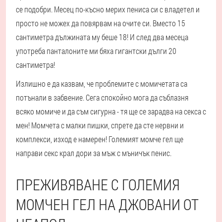
се подобри. Месец по-късно мерих пениса си с владетел и
просто не можех да повярвам на очите си. Вместо 15
сантиметра дължината му беше 18! И след два месеца
употреба панталоните ми бяха гигантски дълги 20
сантиметра!
Излишно е да казвам, че проблемите с момичетата са
потънали в забвение. Сега спокойно мога да съблазня
всяко момиче и да съм сигурна - тя ще се зарадва на секса с
мен! Момчета с малки пишки, спрете да сте нервни и
комплекси, изход е намерен! Големият момче гел ще
направи секс крал дори за мъж с мъничък пенис.
ПРЕЖИВЯВАНЕ С ГОЛЕМИЯ
МОМЧЕН ГЕЛ НА ДЖОВАНИ ОТ