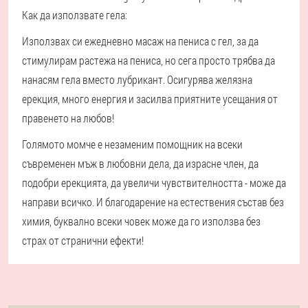
Как да използвате гела:
Използвах си ежедневно масаж на пениса с гел, за да
стимулирам растежа на пениса, но сега просто трябва да
нанасям гела вместо лубрикант. Осигурява желязна
ерекция, много енергия и засилва приятните усещания от
правенето на любов!
Голямото момче е незаменим помощник на всеки
съвременен мъж в любовни дела, да израсне член, да
подобри ерекцията, да увеличи чувствителността - може да
направи всичко. И благодарение на естествения състав без
химия, буквално всеки човек може да го използва без
страх от странични ефекти!