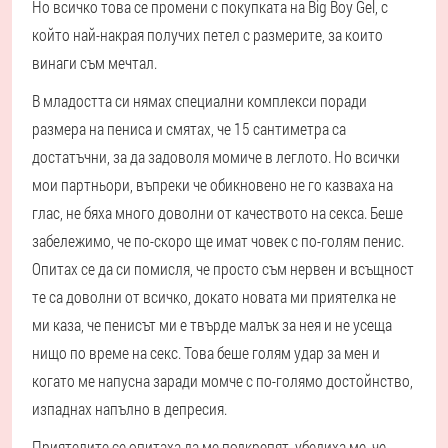
Но всичко това се промени с покупката на Big Boy Gel, с
който най-накрая получих петел с размерите, за които
винаги съм мечтал.
В младостта си нямах специални комплекси поради
размера на пениса и смятах, че 15 сантиметра са
достатъчни, за да задоволя момиче в леглото. Но всички
мои партньори, въпреки че обикновено не го казваха на
глас, не бяха много доволни от качеството на секса. Беше
забележимо, че по-скоро ще имат човек с по-голям пенис.
Опитах се да си помисля, че просто съм нервен и всъщност
те са доволни от всичко, докато новата ми приятелка не
ми каза, че пенисът ми е твърде малък за нея и не усеща
нищо по време на секс. Това беше голям удар за мен и
когато ме напусна заради момче с по-голямо достойнство,
изпаднах напълно в депресия.
Приятелите се опитаха да ме подкрепят, убедиха ме, че