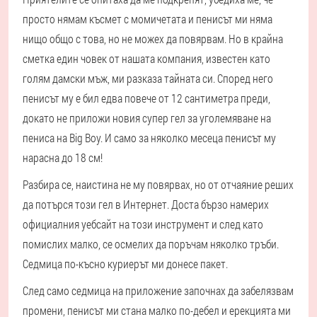
просто нямам късмет с момичетата и пенисът ми няма
нищо общо с това, но не можех да повярвам. Но в крайна
сметка един човек от нашата компания, известен като
голям дамски мъж, ми разказа тайната си. Според него
пенисът му е бил едва повече от 12 сантиметра преди,
докато не приложи новия супер гел за уголемяване на
пениса на Big Boy. И само за няколко месеца пенисът му
нарасна до 18 см!
Разбира се, наистина не му повярвах, но от отчаяние реших
да потърся този гел в Интернет. Доста бързо намерих
официалния уебсайт на този инструмент и след като
помислих малко, се осмелих да поръчам няколко тръби.
Седмица по-късно куриерът ми донесе пакет.
След само седмица на приложение започнах да забелязвам
промени, пенисът ми стана малко по-дебел и ерекцията ми