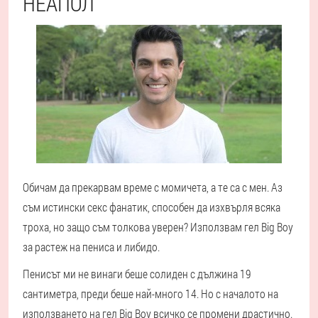
НЕАПОЛ
Обичам да прекарвам време с момичета, а те са с мен. Аз
съм истински секс фанатик, способен да изхвърля всяка
троха, но защо съм толкова уверен? Използвам гел Big Boy
за растеж на пениса и либидо.
Пенисът ми не винаги беше солиден с дължина 19
сантиметра, преди беше най-много 14. Но с началото на
използването на гел Big Boy всичко се промени драстично.