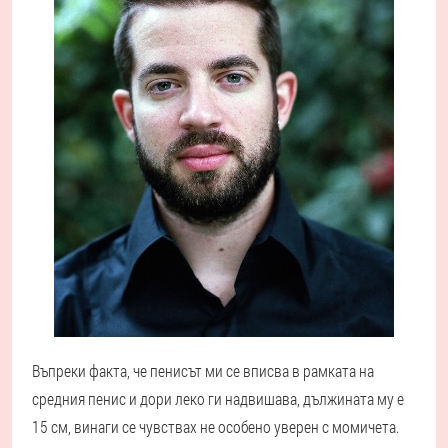
Въпреки факта, че пенисът ми се вписва в рамката на
средния пенис и дори леко ги надвишава, дължината му е
15 см, винаги се чувствах не особено уверен с момичета.